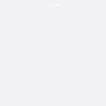
Sitemap