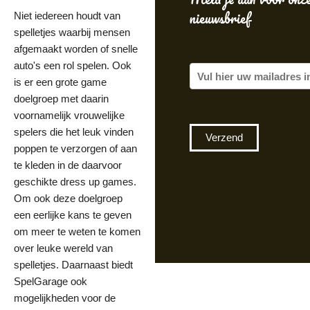
nieuwsbrief
Niet iedereen houdt van
spelletjes waarbij mensen
afgemaakt worden of snelle
auto's een rol spelen. Ook
is er een grote game
doelgroep met daarin
voornamelijk vrouwelijke
spelers die het leuk vinden
Verzend
poppen te verzorgen of aan
te kleden in de daarvoor
geschikte dress up games.
Om ook deze doelgroep
een eerlijke kans te geven
om meer te weten te komen
over leuke wereld van
spelletjes. Daarnaast biedt
SpelGarage ook
mogelijkheden voor de